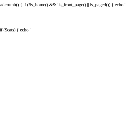
 { if (!is_home() && !is_front_page() || is_paged()) { echo '
f ($cats) { echo '