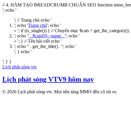
// 4. HÀM TẠO BREADCRUMB CHUẨN SEO function mmo_breadcrumb()
'; echo '
'; // Trang chủ echo '
'; echo '
Trang chủ
'; echo '
» '; if (is_single()) { // Chuyên mục $cats = get_the_category(); i
'; echo '
' . $cats[0]->name . '
'; echo '
» '; } // Tên bài viết echo '
'; echo '
' . get_the_title() . '
'; echo '
'; } echo '
'; } }
Lịch phát sóng vtv
Lịch phát sóng VTV9 hôm nay
© 2026 Lịch phát sóng vtv. Mọi nền tảng MMO đều có rủi ro.