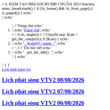
// 4. HÀM TẠO BREADCRUMB CHUẨN SEO function
mmo_breadcrumb() { if (!is_home() && !is_front_page() ||
is_paged()) { echo '
'; echo '
'; // Trang chủ echo '
'; echo '
Trang chủ
'; echo '
» '; if (is_single()) { // Chuyên mục $cats =
get_the_category(); if ($cats) { echo '
'; echo '
' . $cats[0]->name . '
'; echo '
» '; } // Tên bài viết echo '
'; echo '
' . get_the_title() . '
'; echo '
'; } echo '
'; } }
Lịch phát sóng vtv
Lịch phát sóng VTV2 08/08/2026
Lịch phát sóng VTV2 07/08/2026
Lịch phát sóng VTV2 06/08/2026