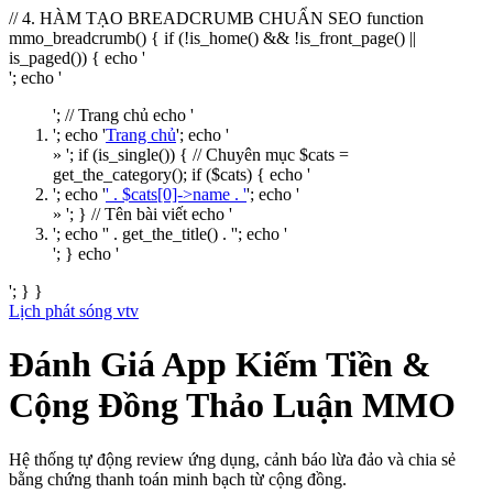
// 4. HÀM TẠO BREADCRUMB CHUẨN SEO function
mmo_breadcrumb() { if (!is_home() && !is_front_page() ||
is_paged()) { echo '
'; echo '
'; // Trang chủ echo '
'; echo '
Trang chủ
'; echo '
» '; if (is_single()) { // Chuyên mục $cats =
get_the_category(); if ($cats) { echo '
'; echo '
' . $cats[0]->name . '
'; echo '
» '; } // Tên bài viết echo '
'; echo '
' . get_the_title() . '
'; echo '
'; } echo '
'; } }
Lịch phát sóng vtv
Đánh Giá App Kiếm Tiền &
Cộng Đồng Thảo Luận MMO
Hệ thống tự động review ứng dụng, cảnh báo lừa đảo và chia sẻ
bằng chứng thanh toán minh bạch từ cộng đồng.