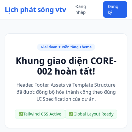
Đăng
Đăng
Lịch phát sóng vtv
nhập
ký
Giai đoạn 1: Nền tảng Theme
Khung giao diện CORE-
002 hoàn tất!
Header, Footer, Assets và Template Structure
đã được đồng bộ hóa thành công theo đúng
UI Specification của dự án.
Tailwind CSS Active
Global Layout Ready