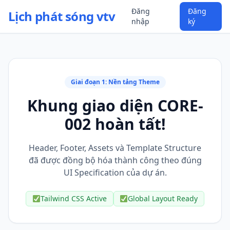
Đăng
Đăng
Lịch phát sóng vtv
nhập
ký
Giai đoạn 1: Nền tảng Theme
Khung giao diện CORE-
002 hoàn tất!
Header, Footer, Assets và Template Structure
đã được đồng bộ hóa thành công theo đúng
UI Specification của dự án.
Tailwind CSS Active
Global Layout Ready