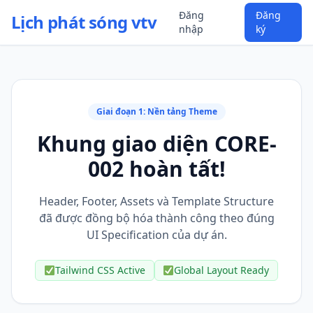
Đăng
Đăng
Lịch phát sóng vtv
nhập
ký
Giai đoạn 1: Nền tảng Theme
Khung giao diện CORE-
002 hoàn tất!
Header, Footer, Assets và Template Structure
đã được đồng bộ hóa thành công theo đúng
UI Specification của dự án.
Tailwind CSS Active
Global Layout Ready