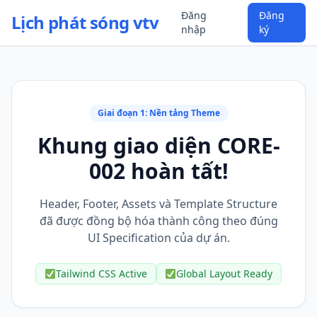
Đăng
Đăng
Lịch phát sóng vtv
nhập
ký
Giai đoạn 1: Nền tảng Theme
Khung giao diện CORE-
002 hoàn tất!
Header, Footer, Assets và Template Structure
đã được đồng bộ hóa thành công theo đúng
UI Specification của dự án.
Tailwind CSS Active
Global Layout Ready