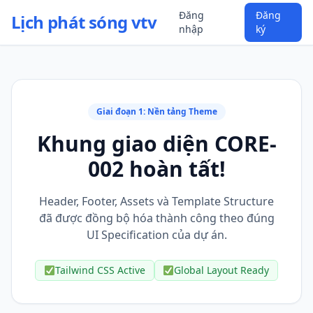
Đăng
Đăng
Lịch phát sóng vtv
nhập
ký
Giai đoạn 1: Nền tảng Theme
Khung giao diện CORE-
002 hoàn tất!
Header, Footer, Assets và Template Structure
đã được đồng bộ hóa thành công theo đúng
UI Specification của dự án.
Tailwind CSS Active
Global Layout Ready