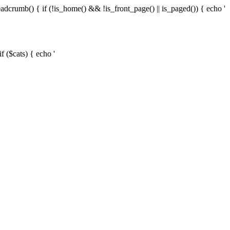
 { if (!is_home() && !is_front_page() || is_paged()) { echo '
f ($cats) { echo '