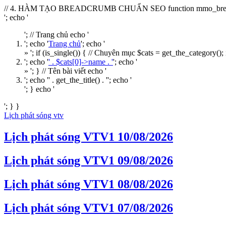
// 4. HÀM TẠO BREADCRUMB CHUẨN SEO function mmo_breadcrumb()
'; echo '
'; // Trang chủ echo '
'; echo '
Trang chủ
'; echo '
» '; if (is_single()) { // Chuyên mục $cats = get_the_category(); i
'; echo '
' . $cats[0]->name . '
'; echo '
» '; } // Tên bài viết echo '
'; echo '
' . get_the_title() . '
'; echo '
'; } echo '
'; } }
Lịch phát sóng vtv
Lịch phát sóng VTV1 10/08/2026
Lịch phát sóng VTV1 09/08/2026
Lịch phát sóng VTV1 08/08/2026
Lịch phát sóng VTV1 07/08/2026