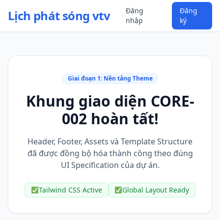
Đăng
Đăng
Lịch phát sóng vtv
nhập
ký
Giai đoạn 1: Nền tảng Theme
Khung giao diện CORE-
002 hoàn tất!
Header, Footer, Assets và Template Structure
đã được đồng bộ hóa thành công theo đúng
UI Specification của dự án.
Tailwind CSS Active
Global Layout Ready