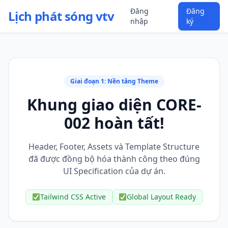
Đăng
Đăng
Lịch phát sóng vtv
nhập
ký
Giai đoạn 1: Nền tảng Theme
Khung giao diện CORE-
002 hoàn tất!
Header, Footer, Assets và Template Structure
đã được đồng bộ hóa thành công theo đúng
UI Specification của dự án.
Tailwind CSS Active
Global Layout Ready