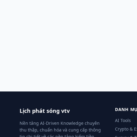
DANH MỤ
Lịch phát sóng vtv
AI Tools
Nền tảng AI-Driven Knowledge chuyên
Crypto & 
thu thập, chuẩn hóa và cung cấp thông
tin chi tiết về các nền tảng kiếm tiền