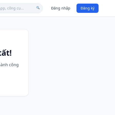
Đăng nhập
Đăng ký
ất!
thành công