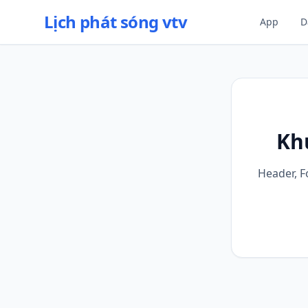
Lịch phát sóng vtv
App
D
Kh
Header, F