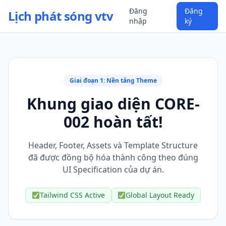
Đăng
Đăng
Lịch phát sóng vtv
nhập
ký
Giai đoạn 1: Nền tảng Theme
Khung giao diện CORE-
002 hoàn tất!
Header, Footer, Assets và Template Structure
đã được đồng bộ hóa thành công theo đúng
UI Specification của dự án.
Tailwind CSS Active
Global Layout Ready