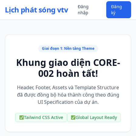
Đăng
Đăng
Lịch phát sóng vtv
nhập
ký
Giai đoạn 1: Nền tảng Theme
Khung giao diện CORE-
002 hoàn tất!
Header, Footer, Assets và Template Structure
đã được đồng bộ hóa thành công theo đúng
UI Specification của dự án.
Tailwind CSS Active
Global Layout Ready