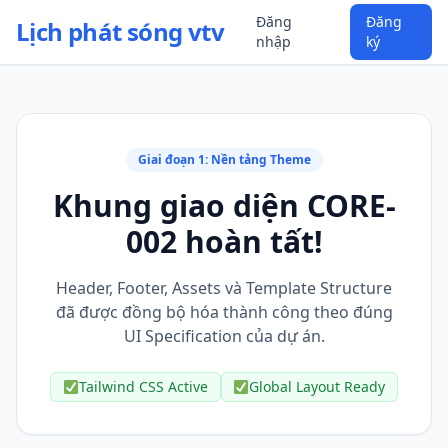
Đăng
Đăng
Lịch phát sóng vtv
nhập
ký
Giai đoạn 1: Nền tảng Theme
Khung giao diện CORE-
002 hoàn tất!
Header, Footer, Assets và Template Structure
đã được đồng bộ hóa thành công theo đúng
UI Specification của dự án.
Tailwind CSS Active
Global Layout Ready