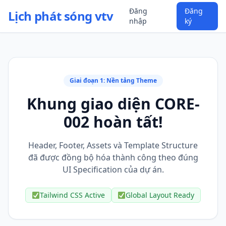
Đăng
Đăng
Lịch phát sóng vtv
nhập
ký
Giai đoạn 1: Nền tảng Theme
Khung giao diện CORE-
002 hoàn tất!
Header, Footer, Assets và Template Structure
đã được đồng bộ hóa thành công theo đúng
UI Specification của dự án.
Tailwind CSS Active
Global Layout Ready