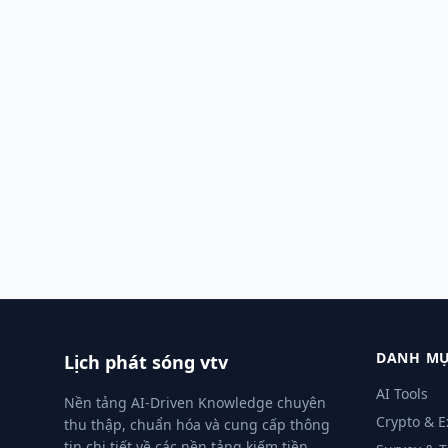
DANH MỤ
Lịch phát sóng vtv
AI Tools
Nền tảng AI-Driven Knowledge chuyên
Crypto & 
thu thập, chuẩn hóa và cung cấp thông
tin chi tiết về các nền tảng kiếm tiền