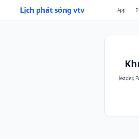
Lịch phát sóng vtv
App
D
Kh
Header, F