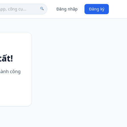
Đăng nhập
Đăng ký
ất!
thành công