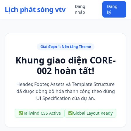
Đăng
Đăng
Lịch phát sóng vtv
nhập
ký
Giai đoạn 1: Nền tảng Theme
Khung giao diện CORE-
002 hoàn tất!
Header, Footer, Assets và Template Structure
đã được đồng bộ hóa thành công theo đúng
UI Specification của dự án.
Tailwind CSS Active
Global Layout Ready