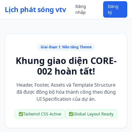
Đăng
Đăng
Lịch phát sóng vtv
nhập
ký
Giai đoạn 1: Nền tảng Theme
Khung giao diện CORE-
002 hoàn tất!
Header, Footer, Assets và Template Structure
đã được đồng bộ hóa thành công theo đúng
UI Specification của dự án.
Tailwind CSS Active
Global Layout Ready