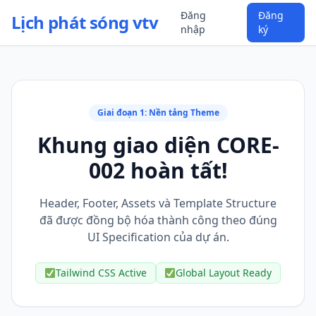
Đăng
Đăng
Lịch phát sóng vtv
nhập
ký
Giai đoạn 1: Nền tảng Theme
Khung giao diện CORE-
002 hoàn tất!
Header, Footer, Assets và Template Structure
đã được đồng bộ hóa thành công theo đúng
UI Specification của dự án.
Tailwind CSS Active
Global Layout Ready