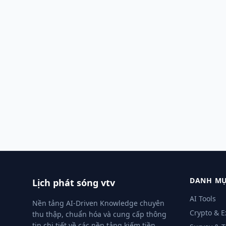
DANH MỤ
Lịch phát sóng vtv
AI Tools
Nền tảng AI-Driven Knowledge chuyên
Crypto & 
thu thập, chuẩn hóa và cung cấp thông
tin chi tiết về các nền tảng kiếm tiền