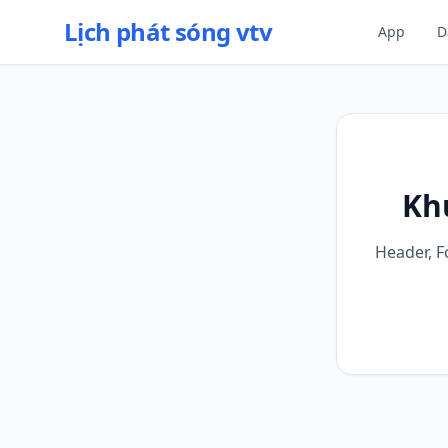
Lịch phát sóng vtv
App
D
Kh
Header, F