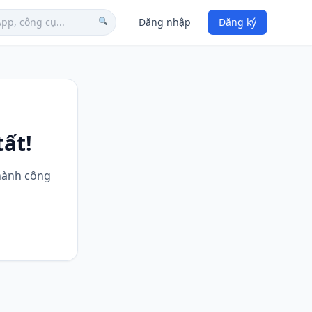
Đăng nhập
Đăng ký
ất!
thành công