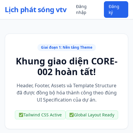
Đăng
Đăng
Lịch phát sóng vtv
nhập
ký
Giai đoạn 1: Nền tảng Theme
Khung giao diện CORE-
002 hoàn tất!
Header, Footer, Assets và Template Structure
đã được đồng bộ hóa thành công theo đúng
UI Specification của dự án.
Tailwind CSS Active
Global Layout Ready