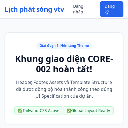
Đăng
Đăng
Lịch phát sóng vtv
nhập
ký
Giai đoạn 1: Nền tảng Theme
Khung giao diện CORE-
002 hoàn tất!
Header, Footer, Assets và Template Structure
đã được đồng bộ hóa thành công theo đúng
UI Specification của dự án.
Tailwind CSS Active
Global Layout Ready